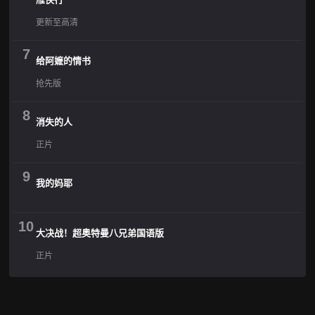
更新至高清
7
给阿嬷的情书
抢先版
8
消失的人
正片
9
我的妈耶
10
大决战！超奥特曼八兄弟国语版
正片