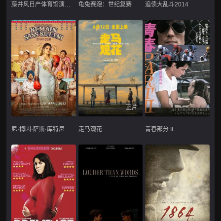
藤井风日产体育馆演唱会 ''Feelin' Good''
龟兔赛跑：世纪复赛
追债大乱斗2014
正片
尼·梅因·萨斯·库特尼
走马观花
青春部分 II