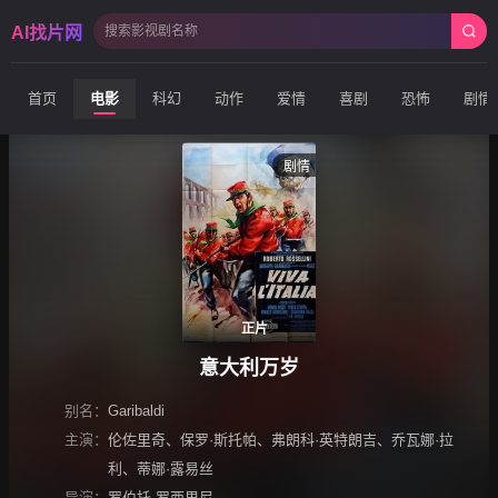
AI找片网
首页
电影
科幻
动作
爱情
喜剧
恐怖
剧情
剧情
正片
意大利万岁
别名：
Garibaldi
主演：
伦佐里奇
、
保罗·斯托帕
、
弗朗科·英特朗吉
、
乔瓦娜·拉
利
、
蒂娜·露易丝
导演：
罗伯托·罗西里尼