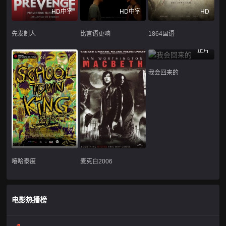
HD中字
HD中字
HD
先发制人
比言语更响
1864国语
正片
我会回来的
嘻哈泰度
麦克白2006
电影热播榜