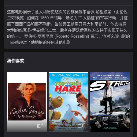
这部电影展示了意大利历史悠久的民族英雄朱塞佩·加里波第（由伦佐·
里奇饰演）如何在 1860 年领导一场名为“千人远征”的军事行动，并征
服了西西里岛和那不勒斯。当波旁王朝离开意大利南部时，他支持意
大利的维克多·伊曼纽尔二世，后者在萨沃伊家族的支持下实现了持久
的统一。 罗伯托·罗西里尼 (Roberto Rossellini) 表示，他对这部电影的
自豪感超过了他拍摄的任何其他电影
猜你喜欢
正片
正片