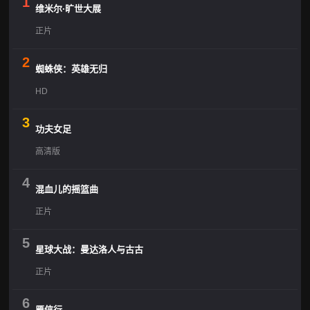
1
维米尔·旷世大展
正片
2
蜘蛛侠：英雄无归
HD
3
功夫女足
高清版
4
混血儿的摇篮曲
正片
5
星球大战：曼达洛人与古古
正片
6
雁侠行