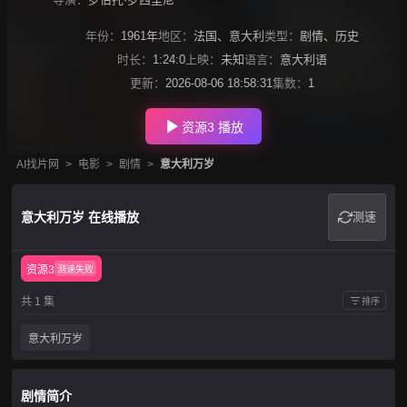
年份：
1961年
地区：
法国
、
意大利
类型：
剧情
、
历史
时长：
1:24:0
上映：
未知
语言：
意大利语
更新：
2026-08-06 18:58:31
集数：
1
资源3 播放
AI找片网
>
电影
>
剧情
>
意大利万岁
意大利万岁 在线播放
测速
资源3
测速失败
共 1 集
排序
意大利万岁
剧情简介