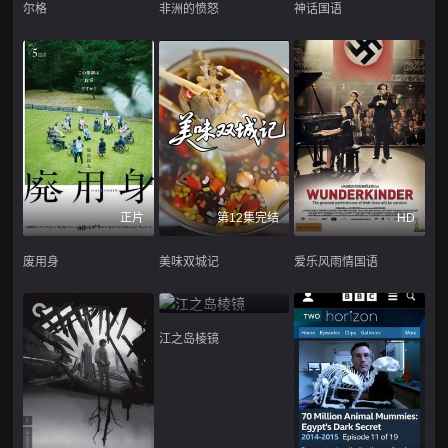
尔格
非洲的愤怒
神话国语
正片
第12集完结
HD
废用身
美味双城记
爱乐风雨情国语
江之岛棱镜