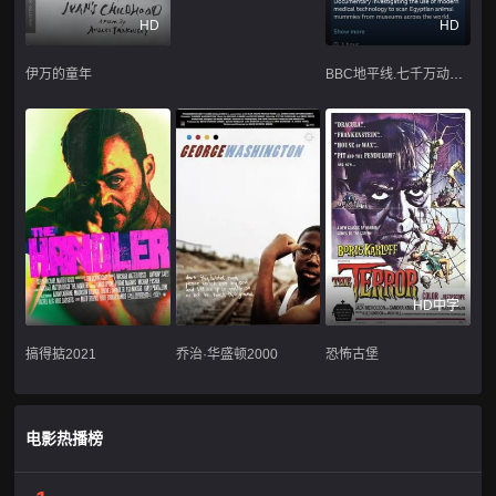
HD
HD
伊万的童年
BBC地平线.七千万动物木乃伊.古埃及的暗黑秘密
HD中字
搞得掂2021
乔治·华盛顿2000
恐怖古堡
电影热播榜