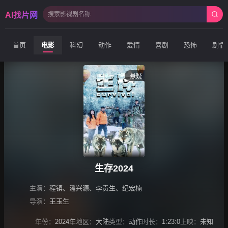
AI找片网
首页
电影
科幻
动作
爱情
喜剧
恐怖
剧情
悬疑
生存2024
主演：
程镇
、
潘兴源
、
李贵生
、
纪宏楠
导演：
王玉生
年份：
2024年
地区：
大陆
类型：
动作
时长：
1:23:0
上映：
未知