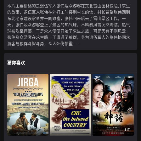
本片主要讲述的是退伍军人张伟及众游客在东北雪山密林遇险并求生
的故事，退伍军人张伟在外打工时接到村长的信，村长希望张伟回到
东北老家建设家乡并一同致富，张伟回来后去了雪山景区工作，一
天，张伟及众游客登上了景区的热气球，不料暴风雪突然降临，热气
球被吹至摔落，于是众人便便开始了求生之旅，可是天有不测风云，
张伟及众游客在求生路上了遭遇了狼群，身为退伍军人的张伟协同众
游客与狼群斗智斗勇，众人死伤惨重......
猜你喜欢
HD