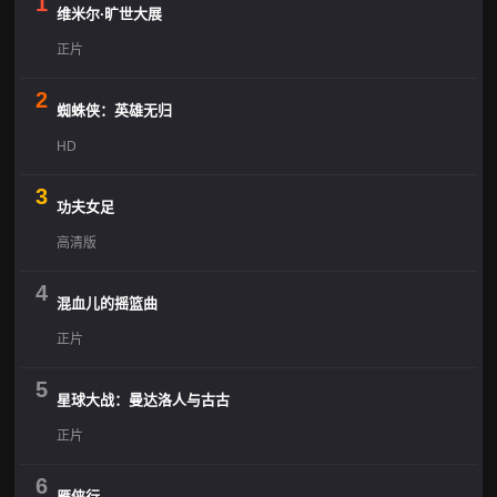
1
维米尔·旷世大展
正片
2
蜘蛛侠：英雄无归
HD
3
功夫女足
高清版
4
混血儿的摇篮曲
正片
5
星球大战：曼达洛人与古古
正片
6
雁侠行