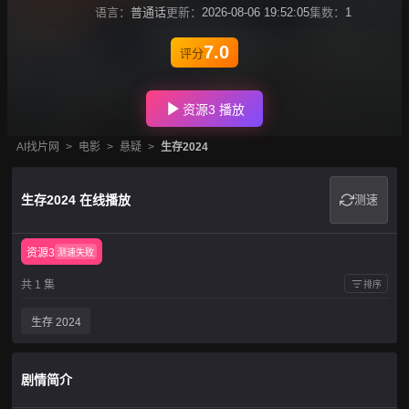
语言：
普通话
更新：
2026-08-06 19:52:05
集数：
1
7.0
评分
资源3 播放
AI找片网
>
电影
>
悬疑
>
生存2024
生存2024 在线播放
测速
资源3
测速失败
共 1 集
排序
生存 2024
剧情简介