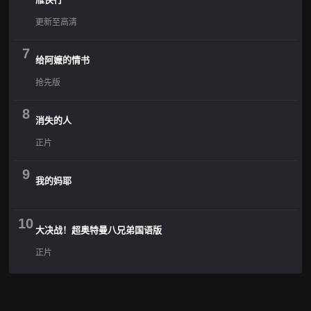
更新至高清
7
给阿嬷的情书
抢先版
8
消失的人
正片
9
我的妈耶
10
大决战！超奥特曼八兄弟国语版
正片