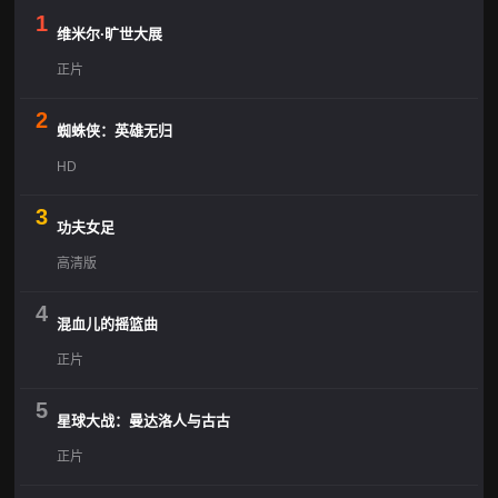
1
维米尔·旷世大展
正片
2
蜘蛛侠：英雄无归
HD
3
功夫女足
高清版
4
混血儿的摇篮曲
正片
5
星球大战：曼达洛人与古古
正片