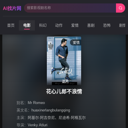
AI找片网
首页
电影
科幻
动作
爱情
喜剧
恐怖
剧情
爱情
正片
花心儿郎不浪情
别名：
Mr Romeo
英文名：
huaxinerlangbulangqing
主演：
阿基尔·阿吉奈尼
、
尼迪希·阿格瓦尔
导演：
Venky Atluri