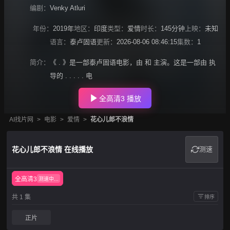
编剧：
Venky Atluri
年份：
2019年
地区：
印度
类型：
爱情
时长：
145分钟
上映：
未知
语言：
泰卢固语
更新：
2026-08-06 08:46:15
集数：
1
简介：
《 . 》是一部泰卢固语电影，由 和 主演。这是一部由 执
导的 . . . . . 电
全高清3 播放
AI找片网
>
电影
>
爱情
>
花心儿郎不浪情
花心儿郎不浪情 在线播放
测速
全高清3
测速中...
共 1 集
排序
正片