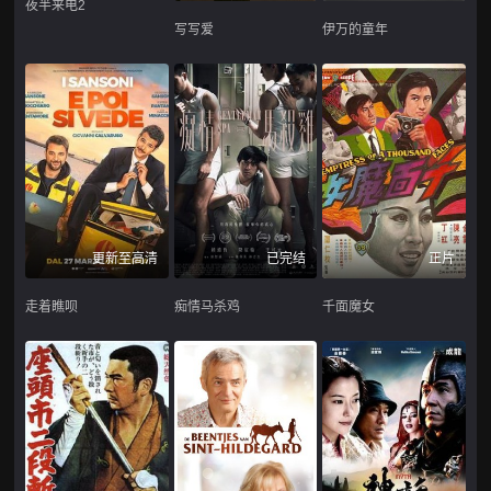
夜半来电2
写写爱
伊万的童年
更新至高清
已完结
正片
走着瞧呗
痴情马杀鸡
千面魔女