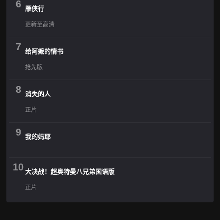
6
雁侠行
更新至高清
7
给阿嬷的情书
抢先版
8
消失的人
正片
9
我的妈耶
10
大决战！超奥特曼八兄弟国语版
正片