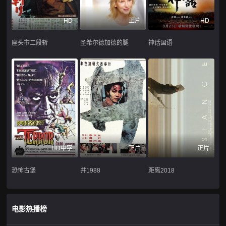
HD
正片
HD
座头市二段斩
圣希尔德加德的腿
神话国语
HD中字
正片
正片
恐怖古堡
井1988
距离2018
电影热播榜