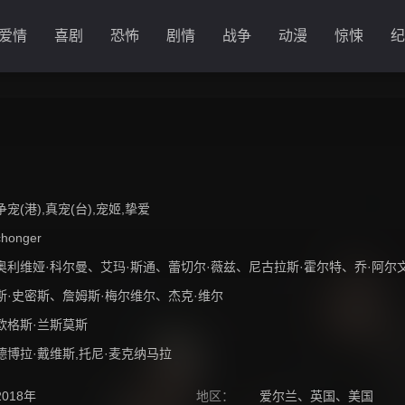
爱情
喜剧
恐怖
剧情
战争
动漫
惊悚
纪
争宠(港),真宠(台),宠姬,挚爱
chonger
奥利维娅·科尔曼
、
艾玛·斯通
、
蕾切尔·薇兹
、
尼古拉斯·霍尔特
、
乔·阿尔
斯·史密斯
、
詹姆斯·梅尔维尔
、
杰克·维尔
欧格斯·兰斯莫斯
德博拉·戴维斯,托尼·麦克纳马拉
2018年
地区：
爱尔兰
、
英国
、
美国