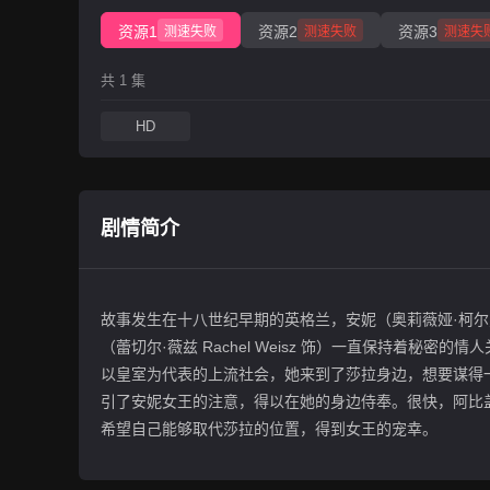
资源1
资源2
资源3
测速失败
测速失败
测速失
共 1 集
HD
剧情简介
故事发生在十八世纪早期的英格兰，安妮（奥莉薇娅·柯尔曼 O
（蕾切尔·薇兹 Rachel Weisz 饰）一直保持着秘密的
以皇室为代表的上流社会，她来到了莎拉身边，想要谋
引了安妮女王的注意，得以在她的身边侍奉。很快，阿比
希望自己能够取代莎拉的位置，得到女王的宠幸。