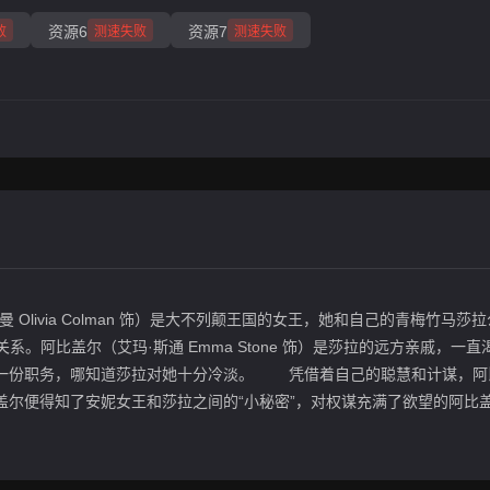
资源6
资源7
败
测速失败
测速失败
livia Colman 饰）是大不列颠王国的女王，她和自己的青梅竹马莎
情人关系。阿比盖尔（艾玛·斯通 Emma Stone 饰）是莎拉的远方亲戚，一
得一份职务，哪知道莎拉对她十分冷淡。 凭借着自己的聪慧和计谋，阿
盖尔便得知了安妮女王和莎拉之间的“小秘密”，对权谋充满了欲望的阿比