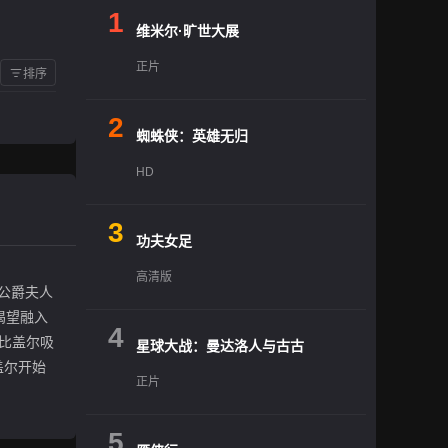
1
维米尔·旷世大展
正片
排序
2
蜘蛛侠：英雄无归
HD
3
功夫女足
高清版
拉公爵夫人
直渴望融入
4
比盖尔吸
星球大战：曼达洛人与古古
盖尔开始
正片
5