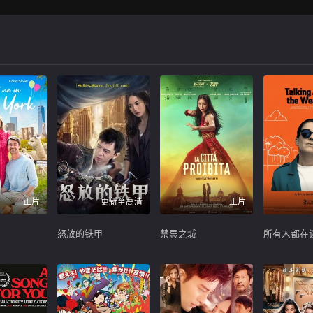
正片
更新至高清
正片
怒放的铁甲
禁忌之城
所有人都在