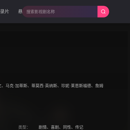
录片
悬疑
文
、
马克·加蒂斯
、
蒂莫西·英纳斯
、
珍妮·莱恩斯福德
、
詹姆
类型：
剧情
、
喜剧
、
同性
、
传记