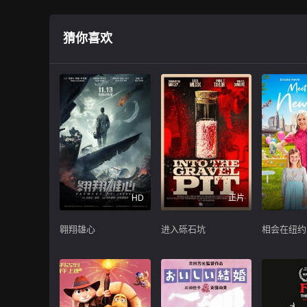
猜你喜欢
HD
正片
翱翔雄心
进入砾石坑
相会在纽约