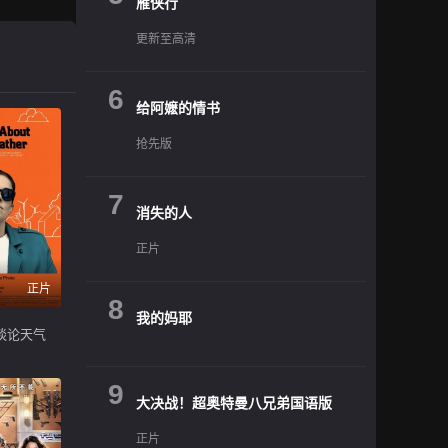
雁侠行
更新至高清
6
给阿嬷的情书
抢先版
7
消失的人
正片
正片
8
我的妈耶
谈论天气
9
大决战！超奥特曼八兄弟国语版
正片