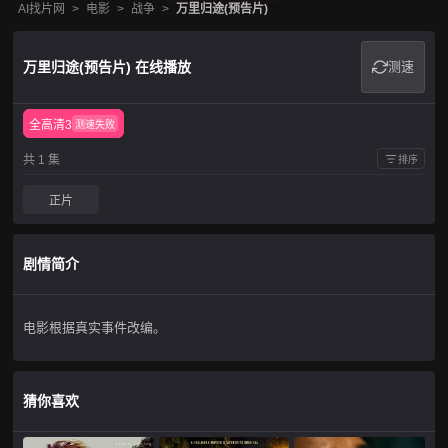
AI找片网
>
电影
>
战争
>
万里归途(预告片)
万里归途(预告片) 在线播放
测速
全高清3
测速失败
共 1 集
排序
正片
剧情简介
电影根据真实事件改编。
猜你喜欢