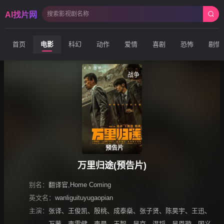
AI找片网
首页
电影
科幻
动作
爱情
喜剧
恐怖
剧情
战争
预告片
万里归途(预告片)
别名：
翻译官,Home Coming
英文名：
wanliguituyugaopian
主演：
张译
、
王俊凯
、
殷桃
、
成泰燊
、
张子贤
、
陈昊宇
、
王迅
、
万茜
、
李雪健
、
李晨
、
王智
、
吴京
、
温韬
、
吴恩璇
、
国义