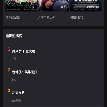
正片
正片
更新至HD
共同的线索
介于可能之间
黑暗利刃2
电影热播榜
1
维米尔·旷世大展
正片
2
蜘蛛侠：英雄无归
HD
3
功夫女足
高清版