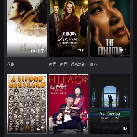
HD中字
正片
正片
花岛
达罗与达罗：谋杀之钥
展商
正片
HD
HD