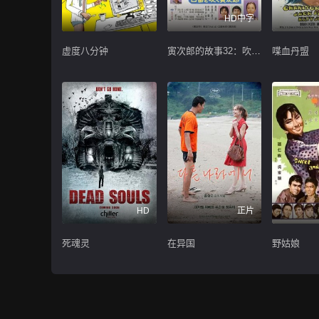
HD中字
虚度八分钟
寅次郎的故事32：吹口哨的寅次郎
喋血丹盟
HD
正片
死魂灵
在异国
野姑娘