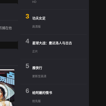
HD
3
功夫女足
高清版
抓捕在他
4
星球大战：曼达洛人与古古
正片
5
雁侠行
更新至高清
6
给阿嬷的情书
抢先版