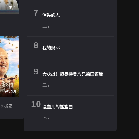
正片
7
消失的人
正片
8
我的妈耶
9
大决战！超奥特曼八兄弟国语版
正片
已完结
10
倔驴搬家
混血儿的摇篮曲
正片