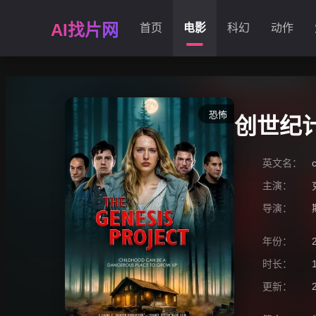
AI找片网
首页
电影
科幻
动作
恐怖
创世纪
英文名：
主演：
导演：
年份：
时长：
更新：