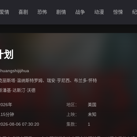
爱情
喜剧
恐怖
剧情
战争
动漫
惊悚
纪
计划
chuangshijijihua
克丽斯塔·温纳斯特罗姆
、
瑞安·亨尼西
、
布兰多·怀特
斯潘基·达斯汀·沃德
2026年
地区：
美国
115分钟
上映：
未知
2026-08-06 07:30:20
集数：
1