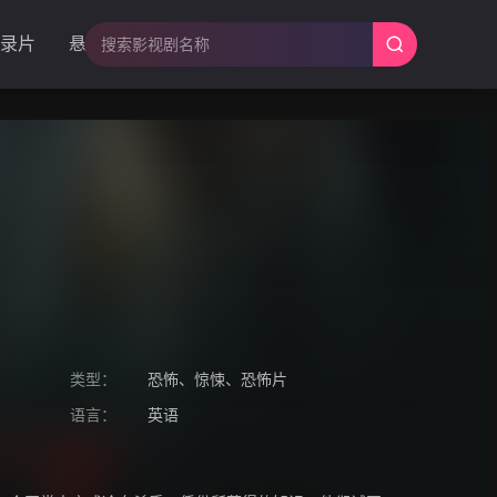
录片
悬疑
类型：
恐怖
、
惊悚
、
恐怖片
语言：
英语