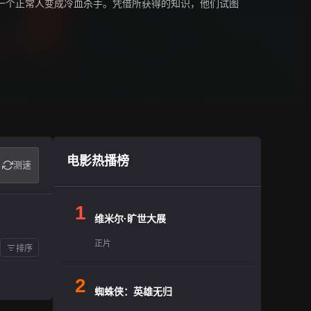
一个正常人变成冷血杀手。凭借所获得的知识，他们试图
电影热播榜
测速
1
维米尔·旷世大展
正片
排序
2
蜘蛛侠：英雄无归