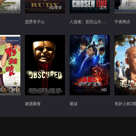
HD中字
HD中字
正片
追梦赤子心
入选者：亚历山大·戴格尔
午夜两点
HD
HD
被遮蔽者
骇战
毛驴上树2