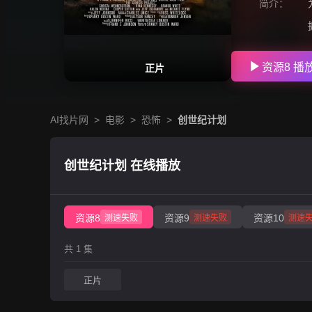
简介：
资源8 播
正片
AI找片网
>
电影
>
恐怖
>
创世纪计划
创世纪计划 在线播放
资源8
资源9
资源10
测速失败
测速失败
测速
共 1 集
正片