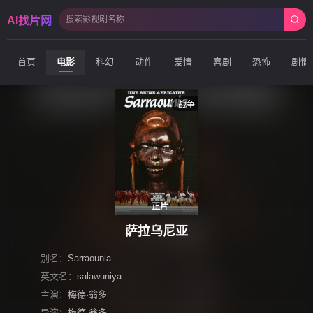
AI找片网
首页
电影
科幻
动作
爱情
喜剧
恐怖
剧情
战争
正片
萨拉乌尼亚
别名：
Sarraounia
英文名：
salawuniya
主演：
梅德·翁多
导演：
梅德·翁多