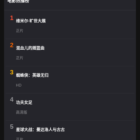
电影热播榜
1
维米尔·旷世大展
正片
2
混血儿的摇篮曲
正片
3
蜘蛛侠：英雄无归
HD
4
功夫女足
高清版
5
星球大战：曼达洛人与古古
正片