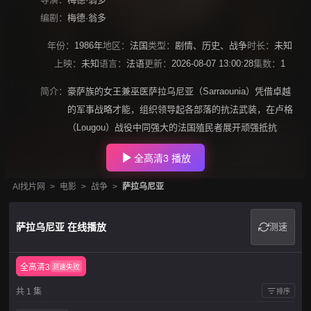
编剧：
梅德·翁多
年份：
1986年
地区：
法国
类型：
剧情
、
历史
、
战争
时长：
未知
上映：
未知
语言：
法语
更新：
2026-08-07 13:00:28
集数：
1
简介：
豪萨族的女王兼巫医萨拉乌尼亚（Sarraounia）凭借卓越
的军事战略才能，组织领导起各部落的抗法武装，在卢格
（Lougou）战役中同强大的法国殖民者展开顽强抵抗
全高清3 播放
AI找片网
>
电影
>
战争
>
萨拉乌尼亚
萨拉乌尼亚 在线播放
测速
全高清3
测速失败
共 1 集
排序