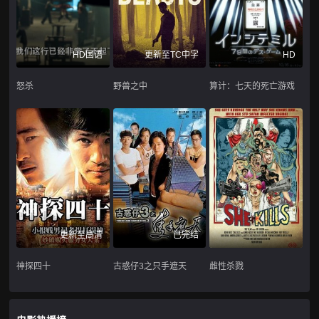
HD国语
更新至TC中字
HD
怒杀
野兽之中
算计：七天的死亡游戏
更新至高清
已完结
神探四十
古惑仔3之只手遮天
雌性杀戮