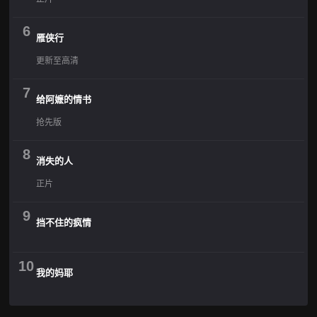
6
雁侠行
更新至高清
7
给阿嬷的情书
抢先版
8
消失的人
正片
9
挡不住的疯情
10
我的妈耶