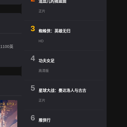
混血儿的摇篮曲
正片
3
蜘蛛侠：英雄无归
HD
100英
4
功夫女足
高清版
5
星球大战：曼达洛人与古古
正片
6
雁侠行