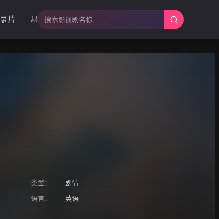
录片
悬疑
类型：
剧情
语言：
英语