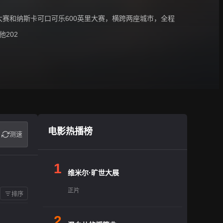
里大赛和纳斯卡可口可乐600英里大赛，横跨两座城市，全程
202
电影热播榜
测速
1
维米尔·旷世大展
正片
排序
2