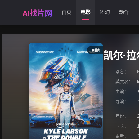
AI找片网
首页
电影
科幻
动作
剧情
凯尔·
别名：
英文名：
主演：
导演：
年份：
时长：
更新：