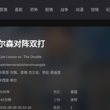
爱情
喜剧
恐怖
剧情
战争
动漫
惊悚
纪
拉尔森对阵双打
Kyle Larson vs. The Double
kaierlaersenduizhenshuangda
布莱恩·坎佩
、
查理·克兰肖
、
劳伦·高迪恩
辛西娅·希尔
2026年
地区：
美国
142分钟
上映：
未知
2026-08-08 00:54:26
集数：
1