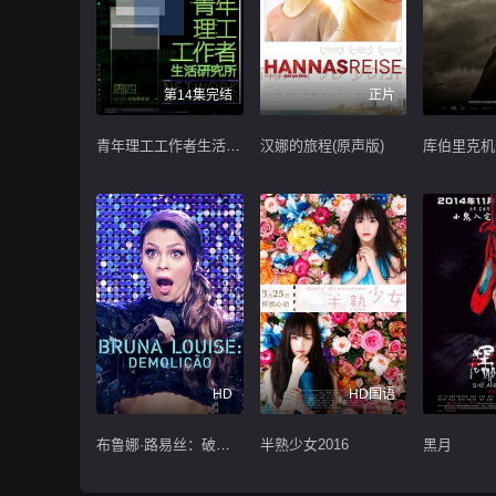
第14集完结
正片
青年理工工作者生活研究所
汉娜的旅程(原声版)
库伯里克机
HD
HD国语
布鲁娜·路易丝：破旧立新
半熟少女2016
黑月