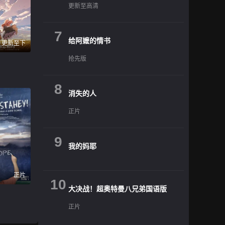
更新至高清
7
给阿嬷的情书
更新至下
抢先版
8
消失的人
正片
9
我的妈耶
正片
10
大决战！超奥特曼八兄弟国语版
正片