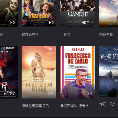
HD
HD
HD中字
长
有求必应日
甘地传
朝花夕誓
HD中字
正片
正片
你好，先生
滞留在英国蜜月岛
弗朗西斯科·德卡洛：世间百态