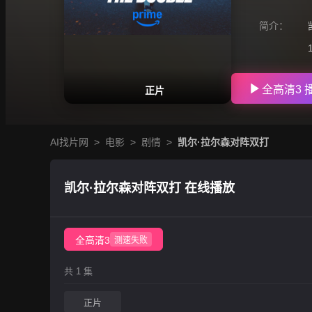
简介：
全高清3 
正片
AI找片网
>
电影
>
剧情
>
凯尔·拉尔森对阵双打
凯尔·拉尔森对阵双打 在线播放
全高清3
测速失败
共 1 集
正片