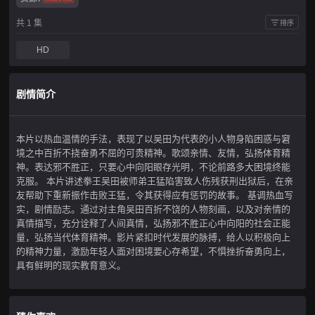
共 1 集
排序
HD
剧情简介
本片以热血温情的手法，表现了以吴田为代表的小人物身陷困惑与窘
境之中百折不挠奋勇不屈的可贵精神。歌颂亲情、友情，弘扬体育精
神。表达邪不胜正，只要心中向阳眼存光明，不论前路多大困境终能
克服。 本片讲述拳王吴田被师弟王猛陷害致人伤残获刑出狱后，在亲
友帮助下重新振作击败王猛，令其获得应有惩罚的故事。 基调热血写
实，剧情励志。通过对主角吴田百折不饶的人物刻画，以及对亲情的
真情描写，充分诠释了人间真情，弘扬邪不胜正心中向阳的社会正能
量，弘扬当代体育精神。影片紧扣时代发展的脉搏，给人以积极向上
的精神力量，激励年轻人面对困境要心存希望，不惧挫折奋勇向上，
具有鲜明的现实教育意义。