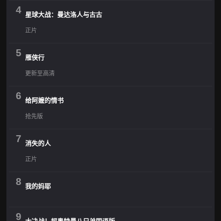
4
星球大战：曼达洛人与古古
正片
5
雁侠行
更新至高清
6
给阿嬷的情书
抢先版
7
消失的人
正片
8
我的妈耶
9