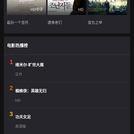
HD中字
HD
最后一个音符
遭难者们
复仇之举
电影热播榜
1
维米尔·旷世大展
正片
2
蜘蛛侠：英雄无归
HD
3
功夫女足
高清版