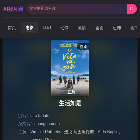
AI找片网
首页
电影
科幻
动作
爱情
喜剧
恐怖
剧情
喜剧
正片
生活如是
别名：
Life Is Life
英文名：
shenghuorushi
主演：
Virginia Raffaele
、
迭戈·阿巴坦托诺
、
Aldo Baglio
、
Ignazio Mulas