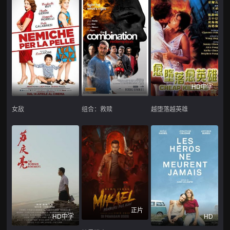
HD中字
女敌
组合：救赎
越堕落越英雄
正片
HD中字
HD