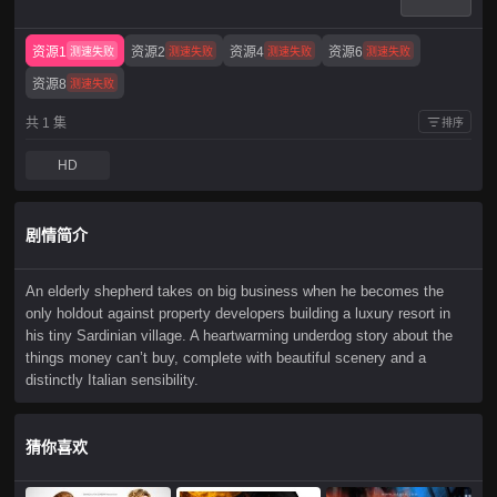
资源1
资源2
资源4
资源6
测速失败
测速失败
测速失败
测速失败
资源8
测速失败
共 1 集
排序
HD
剧情简介
An elderly shepherd takes on big business when he becomes the
only holdout against property developers building a luxury resort in
his tiny Sardinian village. A heartwarming underdog story about the
things money can’t buy, complete with beautiful scenery and a
distinctly Italian sensibility.
猜你喜欢