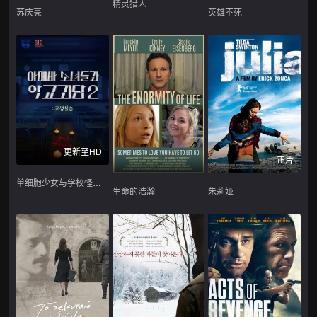
精灵猎人
苏庆亮
英雄不死
更新至HD
正片
单细胞少女与学校怪谈2：教学实习
生命的浩瀚
朱莉娅