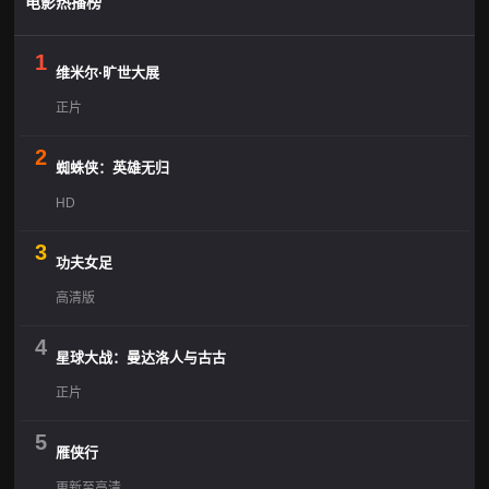
电影热播榜
1
维米尔·旷世大展
正片
2
蜘蛛侠：英雄无归
HD
3
功夫女足
高清版
4
星球大战：曼达洛人与古古
正片
5
雁侠行
更新至高清