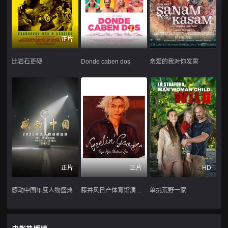
正片
比岩石更硬
Donde caben dos
亲爱的我对你发誓
正片
正片
HD
感动中国年度人物盛典
藤井风日产体育馆演唱会 ''Feelin' Good''
单挑荒野一家