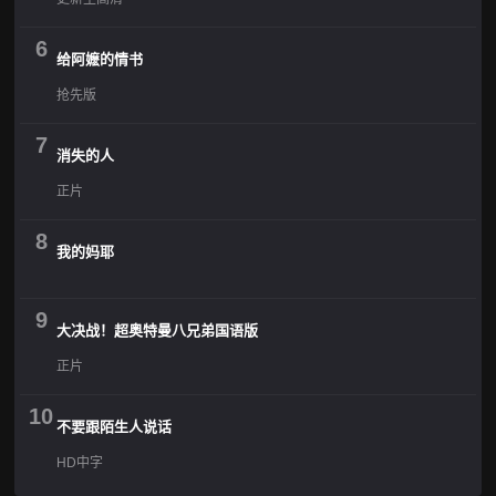
6
给阿嬷的情书
抢先版
7
消失的人
正片
8
我的妈耶
9
大决战！超奥特曼八兄弟国语版
正片
10
不要跟陌生人说话
HD中字