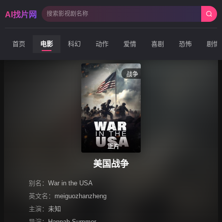
AI找片网
首页
电影
科幻
动作
爱情
喜剧
恐怖
剧情
战争
正片
美国战争
别名：
War in the USA
英文名：
meiguozhanzheng
主演：
未知
导演：
Hannah Summer