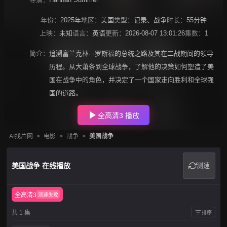
年份：
2025年
地区：
美国
类型：
记录
、
战争
时长：
55分钟
上映：
未知
语言：
英语
更新：
2026-08-07 13:01:26
集数：
1
简介：
追溯富兰克林· ·罗斯福的总统之路及其在二战期间的领导
历程。从大萧条到全球战争，了解他的决策如何塑造了美
国在战争中的角色，并决定了一个国家走向胜利和全球强
国的道路。
全高清3 播放
AI找片网
>
电影
>
战争
>
美国战争
美国战争 在线播放
测速
全高清3
测速失败
共 1 集
排序