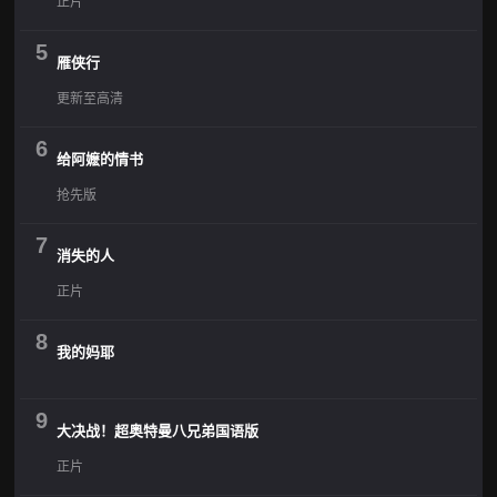
正片
5
雁侠行
更新至高清
6
给阿嬷的情书
抢先版
7
消失的人
正片
8
我的妈耶
9
大决战！超奥特曼八兄弟国语版
正片