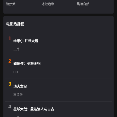
治疗犬
地狱边缘
黑暗自然
电影热播榜
1
维米尔·旷世大展
正片
2
蜘蛛侠：英雄无归
HD
3
功夫女足
高清版
4
星球大战：曼达洛人与古古