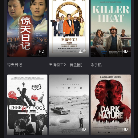
HD
正片
HD
惊天日记
王牌特工2：黄金圈(国语版)
杀手热
HD
HD
HD