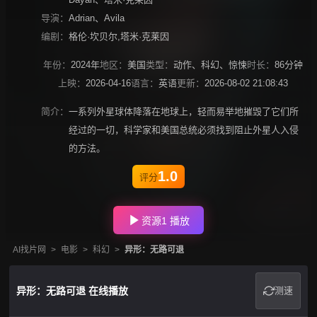
导演：
Adrian
、
Avila
编剧：
格伦·坎贝尔,塔米·克莱因
年份：
2024年
地区：
美国
类型：
动作
、
科幻
、
惊悚
时长：
86分钟
上映：
2026-04-16
语言：
英语
更新：
2026-08-02 21:08:43
简介：
一系列外星球体降落在地球上，轻而易举地摧毁了它们所
经过的一切，科学家和美国总统必须找到阻止外星人入侵
的方法。
1.0
评分
资源1 播放
AI找片网
>
电影
>
科幻
>
异形：无路可退
异形：无路可退 在线播放
测速