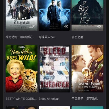
正片
4K
HD
神奇动物：格林德沃之罪(原声版)
蝴蝶效应24K
邪恶之屋
HD
BETTY WHITE GOES WILD
Bleed American
圣诞王子：皇室婚礼