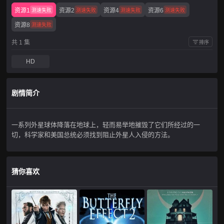
资源1
资源2
资源4
资源6
测速失败
测速失败
测速失败
测速失败
资源8
测速失败
共 1 集
排序
HD
剧情简介
一系列外星球体降落在地球上，轻而易举地摧毁了它们所经过的一
切，科学家和美国总统必须找到阻止外星人入侵的方法。
猜你喜欢