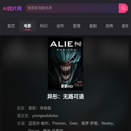
AI找片网
首页
电影
科幻
动作
爱情
喜剧
恐怖
剧情
科幻
更新HD
异形：无路可退
别名：
异形：夺命局
英文名：
yixingwuluketui
主演：
迈克尔·帕尔
、
Preston
、
Geer
、
保罗·罗根
、
Neeley
、
Dayan
、
塔米·克莱因