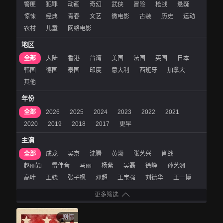
警匪
犯罪
动画
奇幻
武侠
冒险
枪战
悬疑
惊悚
经典
青春
文艺
微电影
古装
历史
运动
农村
儿童
网络电影
地区
全部
大陆
香港
台湾
美国
法国
英国
日本
韩国
德国
泰国
印度
意大利
西班牙
加拿大
其他
年份
全部
2026
2025
2024
2023
2022
2021
2020
2019
2018
2017
更早
主演
全部
成龙
吴京
沈腾
黄渤
张艺兴
肖战
赵丽颖
雷佳音
马丽
杨紫
吴磊
徐峥
孙艺洲
高叶
王骁
张子枫
邓超
王宝强
刘德华
王一博
更多筛选
剧情