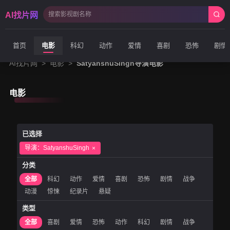
AI找片网
首页
电影
科幻
动作
爱情
喜剧
恐怖
剧情
AI找片网
>
电影
>
SatyanshuSingh导演电影
电影
已选择
导演：SatyanshuSingh
分类
全部
科幻
动作
爱情
喜剧
恐怖
剧情
战争
动漫
惊悚
纪录片
悬疑
类型
全部
喜剧
爱情
恐怖
动作
科幻
剧情
战争