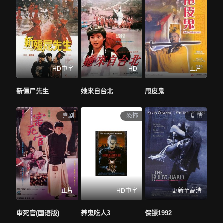
HD中字
HD
正片
新僵尸先生
她来自台北
甩皮鬼
喜剧
恐怖
剧情
正片
HD中字
更新至高清
审死官(国语版)
养鬼吃人3
保镖1992