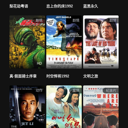
梨花劫粤语
恋上你的床1992
蓝黑永久
剧情
剧情
剧情
HD
真·假面骑士序章
时空悍将1992
文明之旅
动作
爱情
纪录片