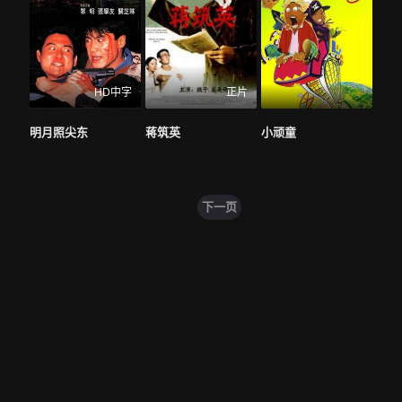
HD中字
正片
明月照尖东
蒋筑英
小顽童
下一页