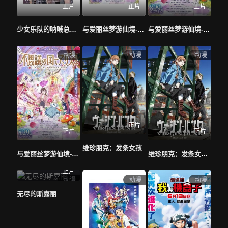
正片
正片
正片
少女乐队的呐喊总集篇：嘿，未来
与爱丽丝梦游仙境-Dive in Wonderland-
与爱丽丝梦游仙境-Dive in Wonderland剧场版
动漫
动漫
动漫
正片
正片
正片
维珍朋克：发条女孩
与爱丽丝梦游仙境-Dive in Wonderland
维珍朋克：发条女孩剧场版
正片
动漫
动漫
动漫
无尽的斯嘉丽