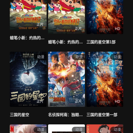
正片
正片
HD
蜡笔小新：灼热的春日部舞者们映画(日语版)
蜡笔小新：灼热的春日部舞者们(印度版)
三国的星空第1部
动漫
动漫
动漫
正片
正片
HD
三国的星空
名侦探柯南：独眼的残像台配版
三国的星空第一部
动漫
动漫
动漫