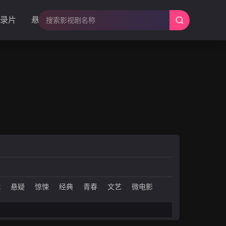
录片
悬疑
战
悬疑
惊悚
经典
青春
文艺
微电影
加拿大
其他