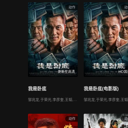
动作
动
年份
全部
2026
2025
2024
2023
主演
全部
成龙
吴京
沈腾
黄渤
刘德华
王一博
更新至高清
HD国
我是卧底
我是卧底(电影版)
邹兆龙,于荣光,李彦奎,王韬,文东俊,张沙沙,王铂清
动作
动