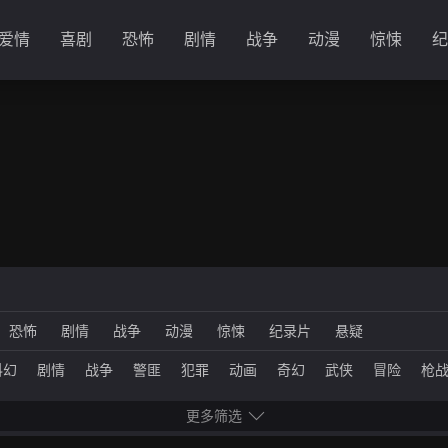
爱情
喜剧
恐怖
剧情
战争
动漫
惊悚
纪
恐怖
剧情
战争
动漫
惊悚
纪录片
悬疑
科幻
剧情
战争
警匪
犯罪
动画
奇幻
武侠
冒险
枪
网络电影
更多筛选
法国
英国
日本
韩国
德国
泰国
印度
意大利
西班牙