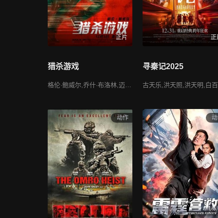
正片
正
猎杀游戏
寻秦记2025
格伦·鲍威尔,乔什·布洛林,迈克尔·塞拉,科尔曼·多明戈,凯蒂·M·奥布莱恩,李·佩斯,威廉·H·梅西,西恩·海耶斯,大卫·札亚斯,杰米·劳森,艾米莉亚·琼斯,卡尔·格洛斯曼,丹尼尔·埃兹拉,李·查尔斯,桑德拉·迪金森,乔治·卡罗尔,索菲·西蒙特,奥妮克·阿德莉,乔伊·安沙,布兰登·伯克
古天乐,
动作
动