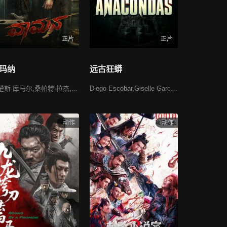
正片
正片
玛纳
远古狂蟒
阿楚斯·库马尔,桑帕特·拉杰,Adithya Menon
Diego Escobar,Giselle Garci,Hannah Hueston,Jordan Iverach,菲利浦·卡纳,多米尼克·基汀,Maureen Kedes
动作
动作