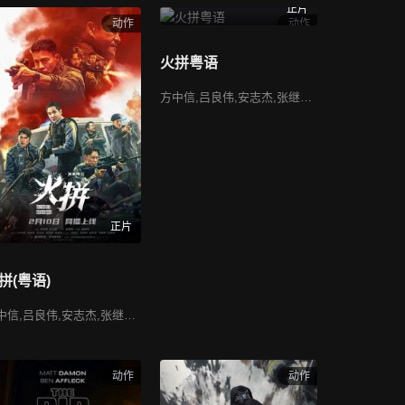
正片
动作
动作
洲
高叶
王骁
张子枫
邓超
王宝强
火拼粤语
方中信,吕良伟,安志杰,张继聪,陈家乐,钱嘉乐,陈国邦,张文杰,马思惠,沈震轩
正片
拼(粤语)
方中信,吕良伟,安志杰,张继聪,陈家乐,钱嘉乐,陈国邦,张文杰,马思惠,沈震轩
动作
动作