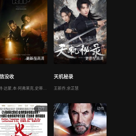
更新至高清
更新至高清
信没收
天机秘录
马特·达蒙,本·阿弗莱克,史蒂文·元,缇雅娜·泰勒,萨莎·卡莱,卡塔琳娜·桑地诺·莫雷诺,斯科特·阿金斯,凯尔·钱德勒,内斯特·卡博内尔,琳娜·埃斯科,辻大介,何塞·巴勃罗·坎蒂略,伊万·阿马罗·布隆,艾莉·莫雷诺,肖恩·迈克尔,克里斯·西尔维斯特里,凯瑟琳·德明,戴夫·费里尔,奇里尔·保兰
王新乔,余芷慧
动作
动作