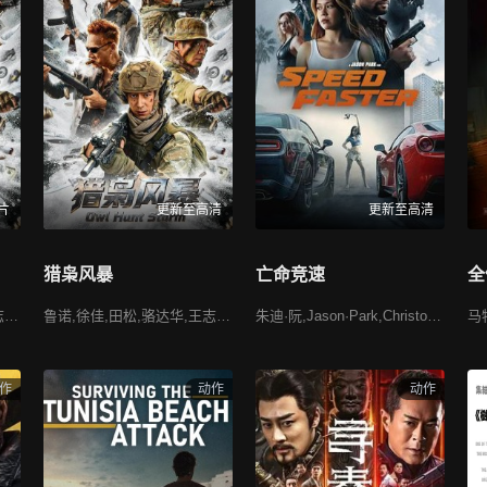
片
更新至高清
更新至高清
猎枭风暴
亡命竞速
全
鲁诺,徐佳,田松,骆达华,王志刚,石兆琪,吕星辰,阚宇,张莎莎,李艺东,陈画风,袁苑,安琥,庄小龙
鲁诺,徐佳,田松,骆达华,王志刚,石兆琪,吕星辰,阚宇,张莎莎,李艺东,陈画风,袁苑,安琥,庄小龙
朱迪·阮,Jason·Park,Christopher·Deon,Luka·Dingess,Brandon·Dunlap,Nadia·Adelay,Oscar·Rockwell
作
动作
动作