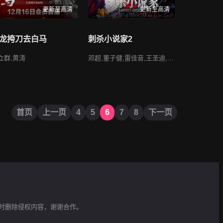
更新至高清
更新至高清
龙挎刀去白马
刺杀小说家2
立群,黄涛
邓超,董子健,雷佳音,王圣迪,丁程鑫,王彦霖,邓飞,张震,辛芷蕾,郭京飞,常远
首页
上一页
4
5
6
7
8
下一页
时删除侵权内容，谢谢合作。