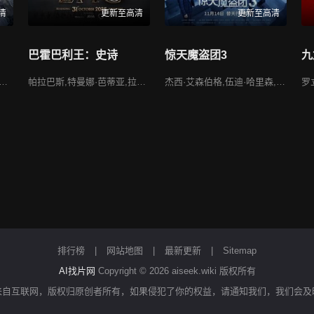
清
更新至高清
更新至高清
巴霍巴利王：史诗
惊天魔盗团3
九
essa,罗伟,赵儒嫣,Alleyn,柯恬柔,Hamid,高明燊
帕拉巴斯,特曼娜·芭蒂亚,拉纳·达格巴提,萨嘉拉吉,纳赛尔,安努舒卡·谢蒂,拉姆亚·克里希南,萨伯拉杰,苏迪普,阿迪维·赛什
杰西·艾森伯格,伍迪·哈里森,戴夫·弗兰科,艾拉·菲舍尔,贾斯蒂斯·史密斯,多米尼克·塞萨,阿丽亚娜·格林布拉特,裴淳华,摩根·弗里曼,马克·鲁法洛,丹尼尔·雷德克里夫,尼克·威特曼
罗
排行榜
|
网站地图
|
最新更新
|
Sitemap
AI找片网
Copyright © 2026
aiseek.wiki
版权所有
来自互联网，版权归原创者所有，如果侵犯了你的权益，请通知我们，我们会及