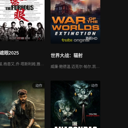
正片
更新HD
遮眼2025
世界大战：辐射
谢苗,杨恩又,乔·塔斯利姆,雅彦·鲁伊安,杰佳·亚宁,黎唯,岩永丞威
威廉·鲍德温,迈克尔·帕尔,凯特·霍吉,哈文·巴拉卡,Jessy,Holtermann,布莱恩·莱蒙斯,Ryan,Jones
动作
动作