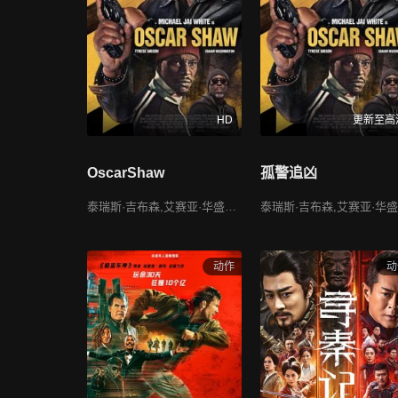
HD
更新至高
OscarShaw
孤警追凶
泰瑞斯·吉布森,艾赛亚·华盛顿,塞西尔·库比洛
动作
动