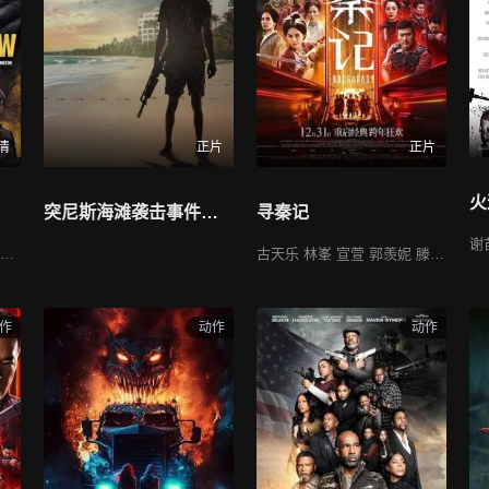
清
正片
正片
火
突尼斯海滩袭击事件的幸存者
寻秦记
泰瑞斯·吉布森,艾赛亚·华盛顿,塞西尔·库比洛
古天乐 林峯 宣萱 郭羡妮 滕丽名 白百何 苗侨伟 张继聪 朱鉴然 吴樾 洪天明 高战 邓一君 廖启智 欧瑞伟 陈国邦 黄文标 蔡一智 廖子妤 郑雪儿 徐伟栋 洪天照
作
动作
动作