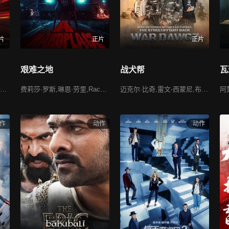
片
正片
正片
艰难之地
战犬帮
瓦
洪天照,洪天明,白百何,宣萱,张继聪,陈国邦,吴樾,朱鉴然,徐浩昌,林峯,廖启智,苗侨伟,高战,郭羡妮,欧瑞伟,黄文标,廖子妤,颜子菲,何果轩,徐伟栋,蔡一智,郑雪儿,滕丽名,邓一君,洪洋,陈浚霆,伍咏诗,杨宇腾,陶枳樽
费莉莎·罗斯,琳恩·劳里,Rachel Amanda Bryant,凯文·卡利伯,Ashley Undercuffler,Jennifer Michelle Stone II
迈克尔·比奇,雷文-西蒙尼,布兰登·昆恩·亚当斯,卡丹·哈迪森,昆东·亚伦,凯文·格雷维奥斯,劳伦斯·希尔顿-雅各布斯,沃尔特·琼斯,高顿·布鲁克斯,拉里·B·斯科特,吉尔·玛丽·琼斯,卡尔·安东尼·佩恩二世,乔赛亚·D·李,Jhoné Lucas,Moriah Brown,Jermaine Alverez Martin,玛雅·福特,肖恩·里格斯
作
动作
动作