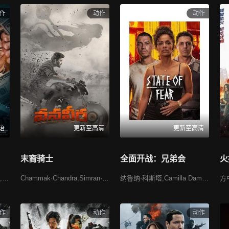
作
动作
动作
2022
2021
2020
2019
2018
2017
更早
张艺兴
肖战
赵丽颖
雷佳音
马丽
杨紫
吴磊
徐峥
孙艺
语
更新至高清
更新至高清
末裔骑士
全面开战：兄弟会
火
邹兆龙,于荣光,李彦奎,王韬,文东俊,张沙沙,王铂清
Chammak·Chandra,Simran·Choudhary,Nandu·Vijay·Krishna
纳鲁纳·科斯塔,Camilla Damião,大卫·桑托斯,艾尔兹奥·维埃拉,Enio Cavalcante,艾米拉·盖德斯,Lee Taylor,马西莉亚·卡尔塔舒,塞乌·乔奇,史蒂法尼·莫塔,Samurai Cria
作
动作
动作