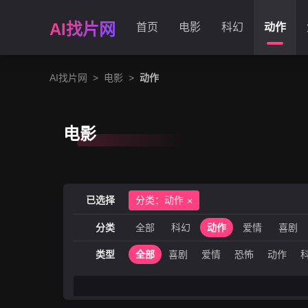
AI找片网
首页
电影
科幻
动作
AI找片网
>
电影
>
动作
电影
已选择
分类：动作
分类
全部
科幻
动作
爱情
喜剧
类型
全部
喜剧
爱情
恐怖
动作
古装
历史
运动
农村
儿童
地区
全部
大陆
香港
台湾
美国