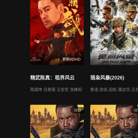
更新HDHD
正
精武陈真：租界风云
猎枭风暴(2026)
陈国坤 吕艳蓓 王宏哲 张姝阳
动作
动