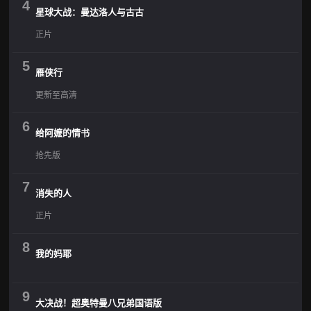
4
星球大战：曼达洛人与古古
正片
5
雁侠行
更新至高清
6
给阿嬷的情书
抢先版
7
消失的人
正片
8
我的妈耶
9
大决战！超奥特曼八兄弟国语版