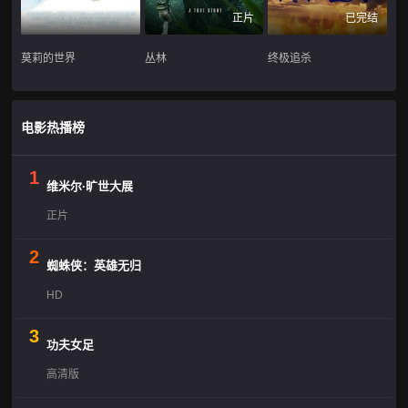
正片
已完结
莫莉的世界
丛林
终极追杀
电影热播榜
1
维米尔·旷世大展
正片
2
蜘蛛侠：英雄无归
HD
3
功夫女足
高清版