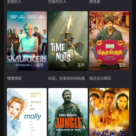
亲爱的人
完美的主人
振荡器
正片
正片
正片
懵懂情欲
松鼠，坚果和时间机器
维克拉玛蒂亚