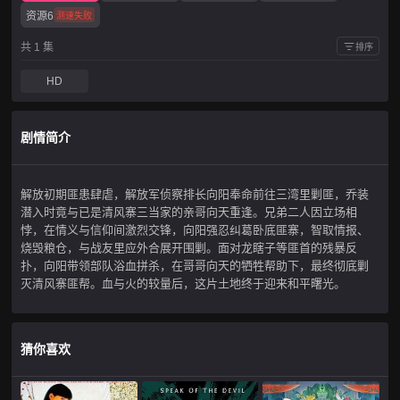
资源6
测速失败
共 1 集
排序
HD
剧情简介
解放初期匪患肆虐，解放军侦察排长向阳奉命前往三湾里剿匪，乔装
潜入时竟与已是清风寨三当家的亲哥向天重逢。兄弟二人因立场相
悖，在情义与信仰间激烈交锋，向阳强忍纠葛卧底匪寨，智取情报、
烧毁粮仓，与战友里应外合展开围剿。面对龙瞎子等匪首的残暴反
扑，向阳带领部队浴血拼杀，在哥哥向天的牺牲帮助下，最终彻底剿
灭清风寨匪帮。血与火的较量后，这片土地终于迎来和平曙光。
猜你喜欢