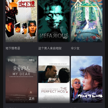
HD中字
HD
HD
地下情粤语
这个男人来自地狱
伞少女
正片