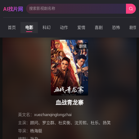
AI找片网
首页
电影
科幻
动作
爱情
喜剧
恐怖
剧情
剧情
血战青龙寨
英文名：
xuezhanqinglongzhai
主演：
顾问
、
罗立群
、
杜奕衡
、
沈芳熙
、
杜乐
、
扬笑
导演：
杨海艇
编剧：
孙力