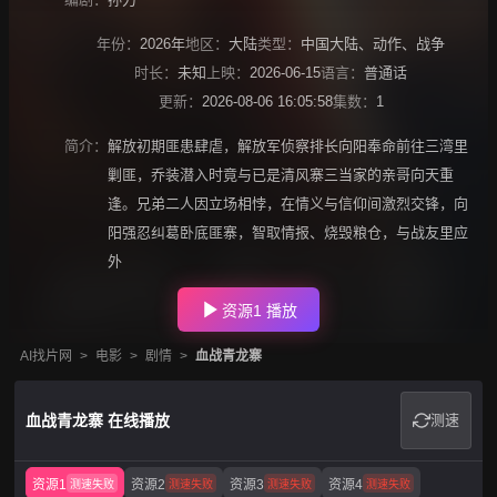
年份：
2026年
地区：
大陆
类型：
中国大陆
、
动作
、
战争
时长：
未知
上映：
2026-06-15
语言：
普通话
更新：
2026-08-06 16:05:58
集数：
1
简介：
解放初期匪患肆虐，解放军侦察排长向阳奉命前往三湾里
剿匪，乔装潜入时竟与已是清风寨三当家的亲哥向天重
逢。兄弟二人因立场相悖，在情义与信仰间激烈交锋，向
阳强忍纠葛卧底匪寨，智取情报、烧毁粮仓，与战友里应
外
资源1 播放
AI找片网
>
电影
>
剧情
>
血战青龙寨
血战青龙寨 在线播放
测速
资源1
资源2
资源3
资源4
测速失败
测速失败
测速失败
测速失败