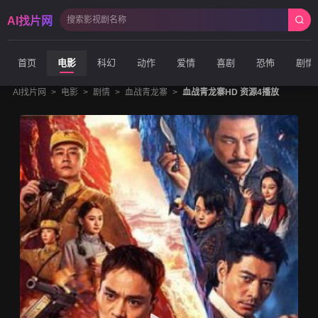
AI找片网
首页
电影
科幻
动作
爱情
喜剧
恐怖
剧情
AI找片网
>
电影
>
剧情
>
血战青龙寨
>
血战青龙寨HD 资源4播放