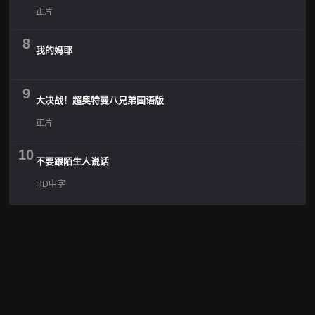
正片
8
我的妈耶
9
大决战！超奥特曼八兄弟国语版
正片
10
不要跟陌生人说话
HD中字