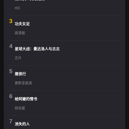
HD
3
功夫女足
高清版
4
星球大战：曼达洛人与古古
正片
5
雁侠行
更新至高清
6
给阿嬷的情书
抢先版
7
消失的人