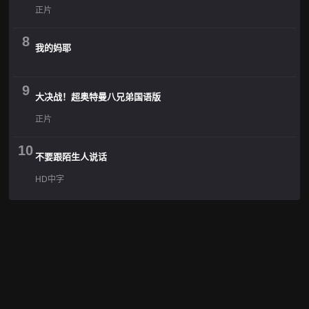
正片
8
我的妈耶
9
大决战！超奥特曼八兄弟国语版
正片
10
不要跟陌生人说话
HD中字