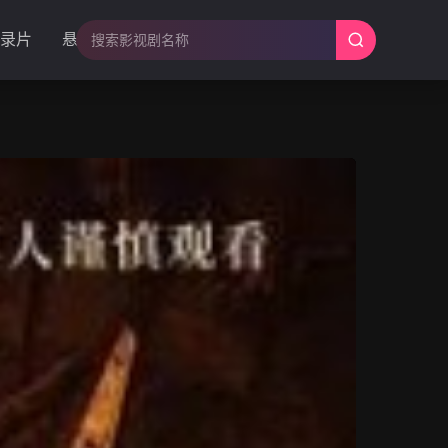
录片
悬疑