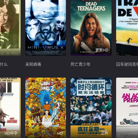
更新HD
什么
未知病毒
死亡青少年
囚车驶向圣
HD中字
HD
正片