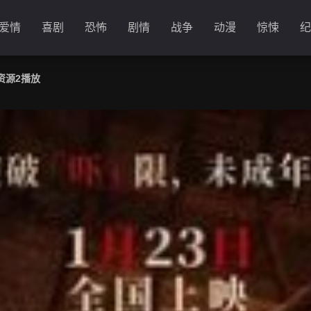
爱情
喜剧
恐怖
剧情
战争
动漫
惊悚
纪
资源2播放