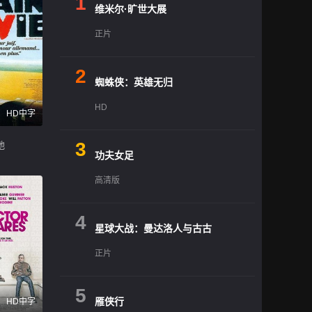
1
维米尔·旷世大展
正片
2
蜘蛛侠：英雄无归
HD
HD中字
3
地
功夫女足
高清版
4
星球大战：曼达洛人与古古
正片
5
雁侠行
HD中字