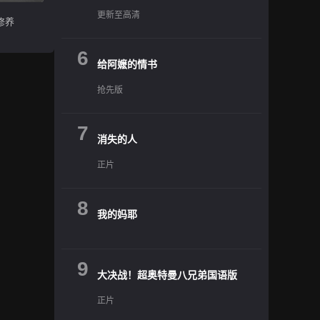
更新至高清
修养
6
给阿嬷的情书
抢先版
7
消失的人
正片
8
我的妈耶
9
大决战！超奥特曼八兄弟国语版
正片