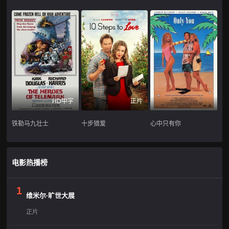
HD中字
正片
铁勒马九壮士
十步猎爱
心中只有你
电影热播榜
1
维米尔·旷世大展
正片