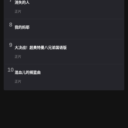
消失的人
正片
8
我的妈耶
9
大决战！超奥特曼八兄弟国语版
正片
10
混血儿的摇篮曲
正片