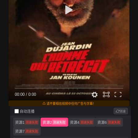
00:00
/
0:00
请不要相信视频中任何广告与字幕！
自动连播
测速
资源1
资源2
资源4
资源6
测速失败
测速失败
测速失败
测速失败
资源7
测速失败