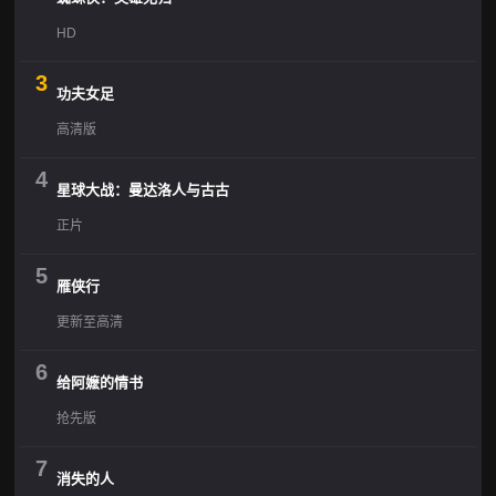
HD
3
功夫女足
高清版
4
星球大战：曼达洛人与古古
正片
5
雁侠行
更新至高清
6
给阿嬷的情书
抢先版
7
消失的人