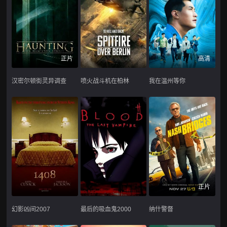
正片
高清
汉密尔顿街灵异调查
喷火战斗机在柏林
我在温州等你
正片
幻影凶间2007
最后的吸血鬼2000
纳什警督