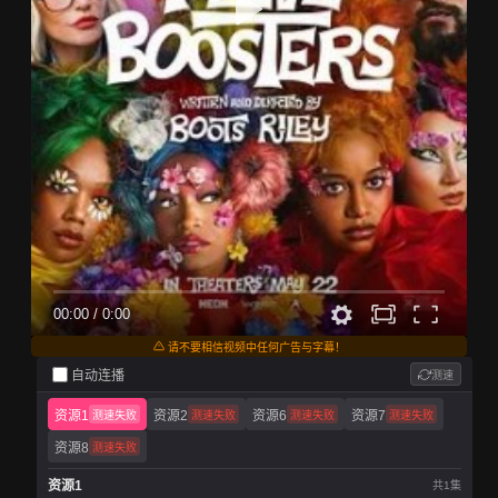
00:00
/
0:00
请不要相信视频中任何广告与字幕！
自动连播
测速
资源1
资源2
资源6
资源7
测速失败
测速失败
测速失败
测速失败
资源8
测速失败
资源1
共1集