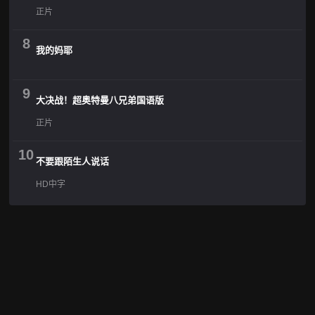
正片
8
我的妈耶
9
大决战！超奥特曼八兄弟国语版
正片
10
不要跟陌生人说话
HD中字