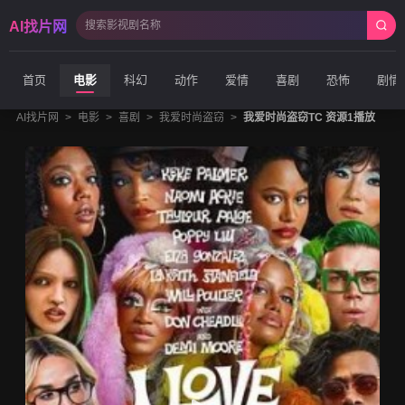
AI找片网
首页
电影
科幻
动作
爱情
喜剧
恐怖
剧情
AI找片网
>
电影
>
喜剧
>
我爱时尚盗窃
>
我爱时尚盗窃TC 资源1播放