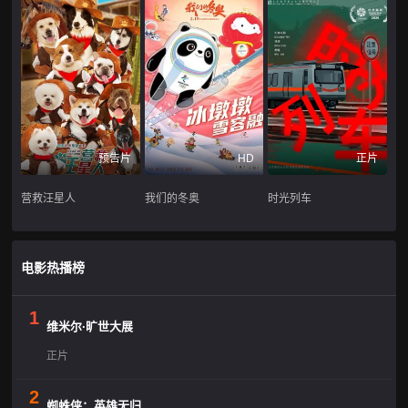
预告片
HD
正片
营救汪星人
我们的冬奥
时光列车
电影热播榜
1
维米尔·旷世大展
正片
2
蜘蛛侠：英雄无归