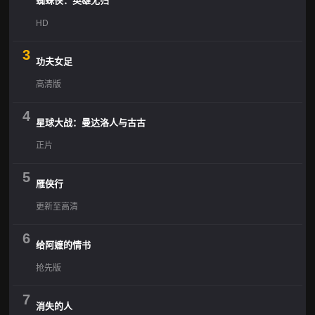
蜘蛛侠：英雄无归
HD
3
功夫女足
高清版
4
星球大战：曼达洛人与古古
正片
5
雁侠行
更新至高清
6
给阿嬷的情书
抢先版
7
消失的人