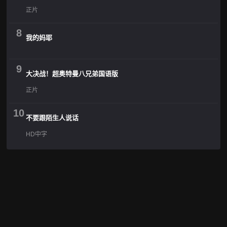
正片
8
我的妈耶
9
大决战！超奥特曼八兄弟国语版
正片
10
不要跟陌生人说话
HD中字