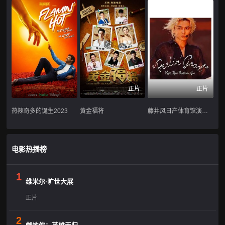
正片
正片
热辣奇多的诞生2023
黄金福将
藤井风日产体育馆演唱会 ''Feelin' Good''
电影热播榜
1
维米尔·旷世大展
正片
2