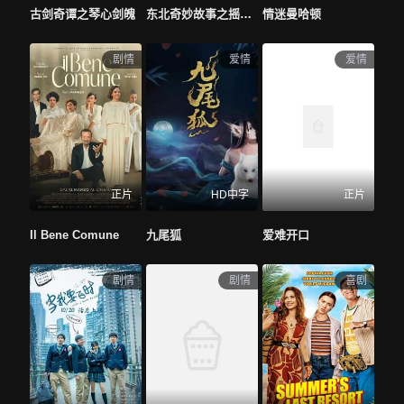
古剑奇谭之琴心剑魄
东北奇妙故事之摇篮曲
情迷曼哈顿
剧情
爱情
爱情
正片
HD中字
正片
Il Bene Comune
九尾狐
爱难开口
剧情
剧情
喜剧