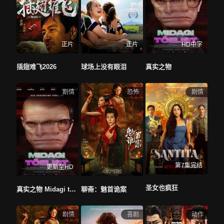
正片
正片
HD中字
插翅难飞2026
球场上没有眼泪
真实之物
剧情
恐怖
剧情
第7集完结
更新至HD
圣女也疯狂
真实之物 Midagi tõelist
聊斋：魅首诡案
剧情
喜剧
动作