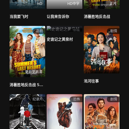
HD
HD中字
正片
当我要飞时
让我来告诉你
消暑胜地反击战
喜剧
恐怖
剧情
史诡记之黄泉村
更新至高清
洺河往事
消暑胜地反击战 Summer’s Last Resort
纪录片
恐怖
剧情