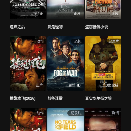
全4集
正片
正片
遗弃之后
爱是怪物
盗窃低俗小说
动作
恐怖
纪录片
正片
更新HD
第3集完结
插翅难飞(2026)
战争迷雾
真实华尔街之狼
动作
纪录片
剧情