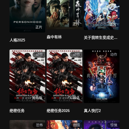
正片
正片
正片
森中有林
关于我转生变成史莱姆这档事苍海之泪篇
人格2025
动作
动作
动作
抢先版
TC国语
绝密任务
绝密任务2026
真人快打2
恐怖
剧情
惊悚