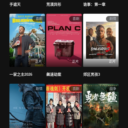
手遮天
荒漠异形
诡事：第一章
喜剧
喜剧
剧情
正片
正片
正片
飙速劫案
一家之主2026
郊区男孩3
剧情
喜剧
战争