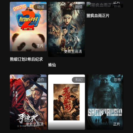
正片
动漫
剧情
恐怖
地区
猩疯血雨正片
全部
大陆
香港
台湾
美国
法国
英国
日本
韩国
德国
泰国
印度
意大利
西班牙
加拿大
其他
年份
正片
全部
2026
2025
2024
2023
2022
2021
更新至高清
2020
2019
2018
2017
更早
熊细订划2希后纪求
蛛仙
主演
全部
成龙
吴京
沈腾
黄渤
张艺兴
肖战
动作
科幻
恐怖
赵丽颖
雷佳音
马丽
杨紫
吴磊
徐峥
孙艺洲
高叶
王骁
张子枫
邓超
王宝强
刘德华
王一博
更新至高清
正片