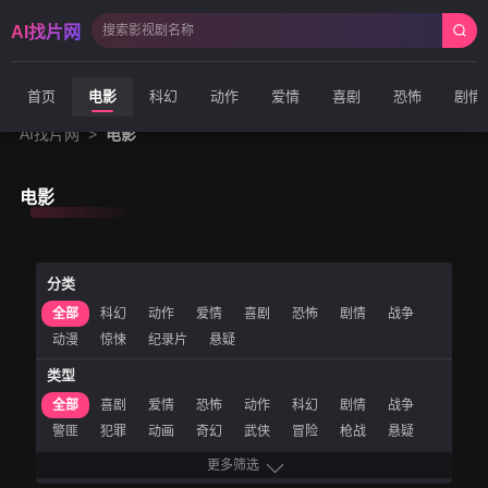
AI找片网
首页
电影
科幻
动作
爱情
喜剧
恐怖
剧情
AI找片网
>
电影
电影
分类
全部
科幻
动作
爱情
喜剧
恐怖
剧情
战争
动漫
惊悚
纪录片
悬疑
类型
全部
喜剧
爱情
恐怖
动作
科幻
剧情
战争
警匪
犯罪
动画
奇幻
武侠
冒险
枪战
悬疑
惊悚
经典
青春
文艺
微电影
古装
历史
运动
更多筛选
农村
儿童
网络电影