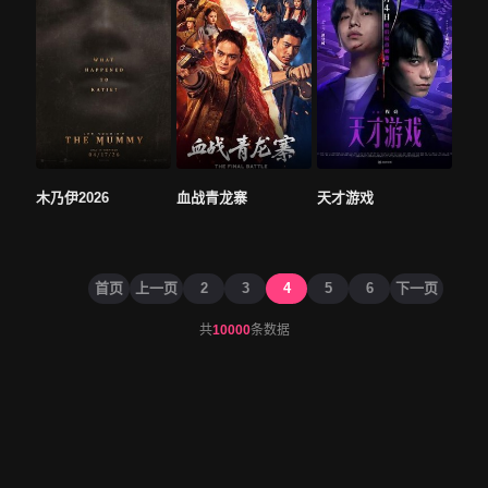
木乃伊2026
血战青龙寨
天才游戏
首页
上一页
2
3
4
5
6
下一页
共
10000
条数据