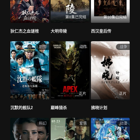
第8集已完结
第10集已完结
狄仁杰之血谜棺
大明帝陵
西汉皇后传
剧情
动作
战争
正片
正片
正片
沉默的舰队2
巅峰猎杀
拂晓计划
科幻
爱情
动漫