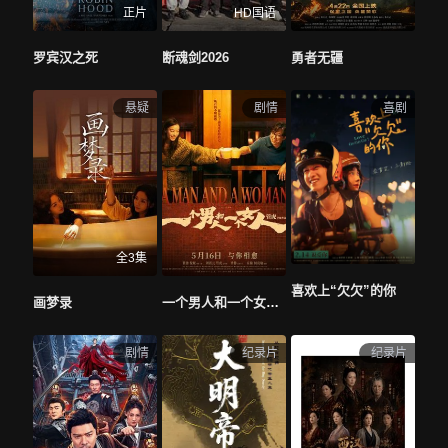
正片
HD国语
罗宾汉之死
断魂剑2026
勇者无疆
悬疑
剧情
喜剧
全3集
喜欢上“欠欠”的你
画梦录
一个男人和一个女人2026
剧情
纪录片
纪录片