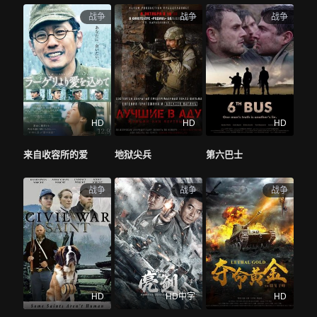
战争
战争
战争
地区
全部
大陆
香港
台湾
美国
法国
英国
日本
韩国
德国
泰国
印度
意大利
西班牙
加拿大
其他
年份
全部
2026
2025
2024
2023
2022
2021
HD
HD
HD
2020
2019
2018
2017
更早
来自收容所的爱
地狱尖兵
第六巴士
主演
全部
成龙
吴京
沈腾
黄渤
张艺兴
肖战
战争
战争
战争
赵丽颖
雷佳音
马丽
杨紫
吴磊
徐峥
孙艺洲
高叶
王骁
张子枫
邓超
王宝强
刘德华
王一博
HD
HD中字
HD