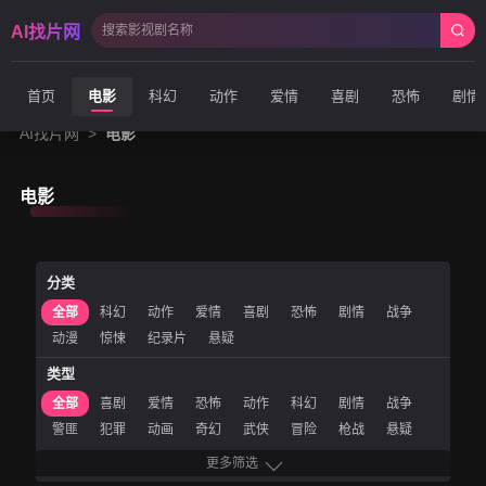
AI找片网
首页
电影
科幻
动作
爱情
喜剧
恐怖
剧情
AI找片网
>
电影
电影
分类
全部
科幻
动作
爱情
喜剧
恐怖
剧情
战争
动漫
惊悚
纪录片
悬疑
类型
全部
喜剧
爱情
恐怖
动作
科幻
剧情
战争
警匪
犯罪
动画
奇幻
武侠
冒险
枪战
悬疑
惊悚
经典
青春
文艺
微电影
古装
历史
运动
更多筛选
农村
儿童
网络电影