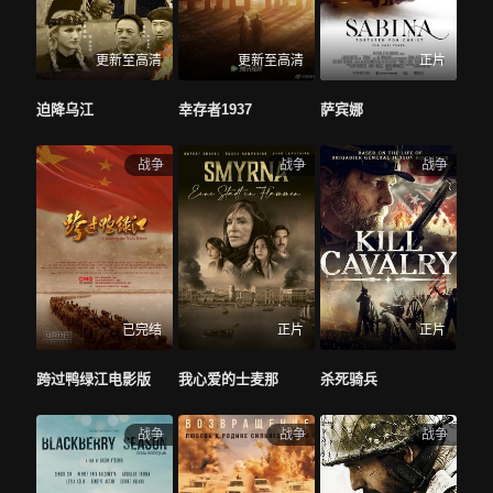
更新至高清
更新至高清
正片
迫降乌江
幸存者1937
萨宾娜
战争
战争
战争
已完结
正片
正片
跨过鸭绿江电影版
我心爱的士麦那
杀死骑兵
战争
战争
战争