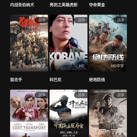
内战圣伯纳犬
亮剑之英雄虎胆
夺命黄金
战争
战争
战争
HD中字
HD
HD中字
狙击手
科巴尼
绝地防线
战争
战争
战争