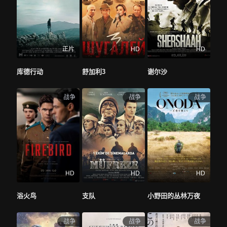
正片
HD
HD
库德行动
舒加利3
谢尔沙
战争
战争
战争
HD
HD
HD
浴火鸟
支队
小野田的丛林万夜
战争
战争
战争