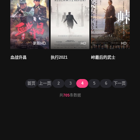
更新HD
HD
HD
血战许昌
执行2021
峠最后的武士
首页
上一页
2
3
4
5
6
下一页
共
705
条数据