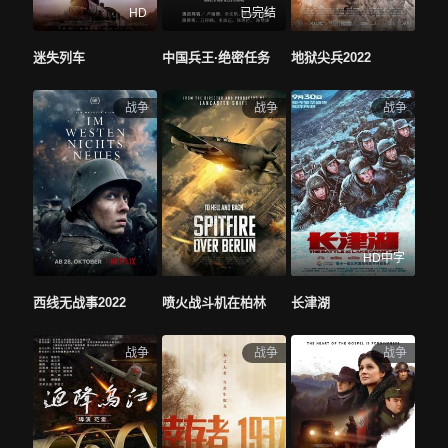
HD
已完结
迷失列车
中国兵王·绝密任务
地狱尖兵2022
战争
战争
战争
HD中字
西线无战事2022
喷火战斗机在柏林
长津湖
战争
战争
战争