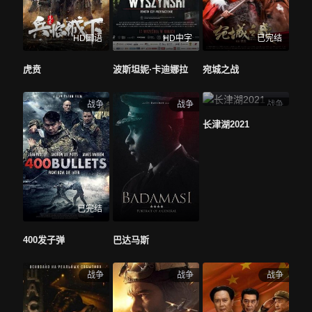
HD国语
HD中字
已完结
虎贲
波斯坦妮·卡迪娜拉
宛城之战
战争
战争
战争
长津湖2021
已完结
400发子弹
巴达马斯
战争
战争
战争