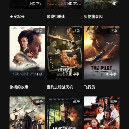
HD中字
HD中字
HD
王良军长
破晓徂徕山
贝伦施泰因
战争
战争
战争
HD
HD中字
HD中字
象棋的故事
雪豹之暗战天机
飞行员
战争
战争
战争