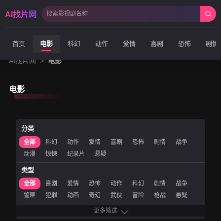
AI找片网
首页
电影
科幻
动作
爱情
喜剧
恐怖
剧情
AI找片网
>
电影
电影
分类
全部
科幻
动作
爱情
喜剧
恐怖
剧情
战争
动漫
惊悚
纪录片
悬疑
类型
全部
喜剧
爱情
恐怖
动作
科幻
剧情
战争
警匪
犯罪
动画
奇幻
武侠
冒险
枪战
悬疑
惊悚
经典
青春
文艺
微电影
古装
历史
运动
更多筛选
农村
儿童
网络电影