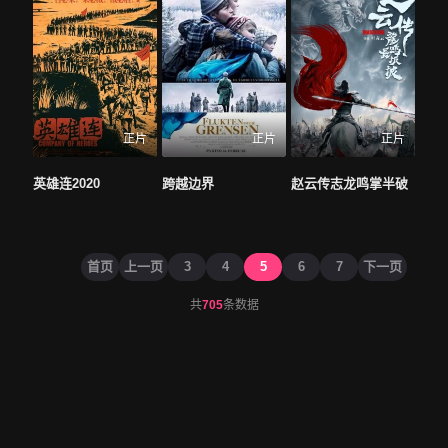
正片
正片
正片
英雄连2020
跨越边界
赵云传志龙鸣掌半破
首页
上一页
3
4
5
6
7
下一页
共
705
条数据