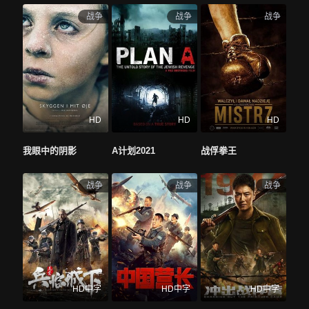
战争
战争
战争
地区
全部
大陆
香港
台湾
美国
法国
英国
日本
韩国
德国
泰国
印度
意大利
西班牙
加拿大
其他
年份
全部
2026
2025
2024
2023
2022
2021
HD
HD
HD
2020
2019
2018
2017
更早
我眼中的阴影
A计划2021
战俘拳王
主演
全部
成龙
吴京
沈腾
黄渤
张艺兴
肖战
战争
战争
战争
赵丽颖
雷佳音
马丽
杨紫
吴磊
徐峥
孙艺洲
高叶
王骁
张子枫
邓超
王宝强
刘德华
王一博
HD中字
HD中字
HD中字