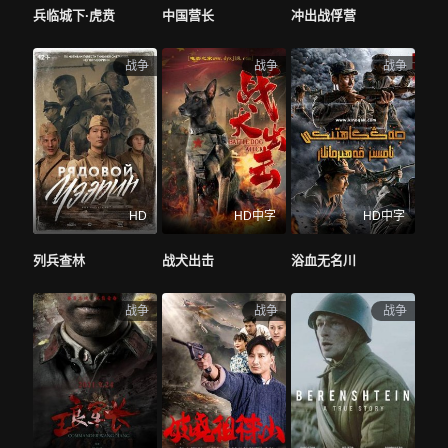
兵临城下·虎贲
中国营长
冲出战俘营
战争
战争
战争
HD
HD中字
HD中字
列兵查林
战犬出击
浴血无名川
战争
战争
战争